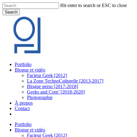
Skip
Hit enter to search or ESC to close
to
Search
main
Close
content
Search
Menu
Portfolio
Blogue et vidéo
Facteur Geek [2012]
La Zone TechnoCulturelle [2013-2017]
Blogue perso [2017-2018]
Geeks and Com’ [2018-2020]
Photographie
À propos
Contact
twitter
linkedin
youtube
instagram
Portfolio
Blogue et vidéo
Facteur Geek [2012]