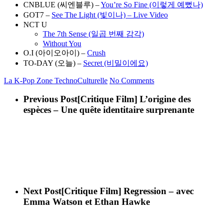
CNBLUE (씨엔블루) –
You’re So Fine (이렇게 예뻤나)
GOT7 –
See The Light (빛이나) – Live Video
NCT U
The 7th Sense (일곱 번째 감각)
Without You
O.I (아이오아이) –
Crush
TO-DAY (오늘) –
Secret (비밀이에요)
La K-Pop
Zone TechnoCulturelle
No Comments
Previous Post
[Critique Film] L’origine des
espèces – Une quête identitaire surprenante
Next Post
[Critique Film] Regression – avec
Emma Watson et Ethan Hawke