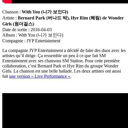
Chanson :
With You (
니가
보인다
)
Artiste :
Bernard Park (
버나드
박
), Hye Rim (
혜림
) de Wonder
Girls (
원더걸스
)
Date de sortie : 2016-04-03
Album : With You (니가 보인다)
Compagnie : JYP Entertainment
La compagnie JYP Entertainment a décidé de faire des duos avec les
artistes qu’il dirige. Ça ressemble un peu à ce que fait SM
Entertainment avec ses chansons SM Station. Pour cette première
collaboration, c’est Bernard Park et Hye Rim du groupe Wonder
Girls. La chanson est une belle ballade. Les deux artistes ont aussi
fait
une version « Live Performance »
.