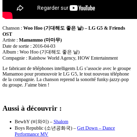
Chanson :
Woo Hoo (
기대해도
좋은
날
) – LG G5 & Friends
OST
Artiste :
Mamammo (
마마무
)
Date de sortie : 2016-04-03
Album : Woo Hoo (기대해도 좋은 날)
Compagnie : Rainbow World Agency, HOW Entertainment
Le fabricant de téléphones intelligents LG s’associe avec le groupe
Mamamoo pour promouvoir le LG G5, le tout nouveau téléphone
de la compagnie. La chanson reprend la sonorité funky-jazzy-pop
du groupe. J’aime bien !
Aussi à découvrir :
BewhY (비와이) –
Shalom
Boys Republic (소년공화국) –
Get Down – Dance
Performance MV