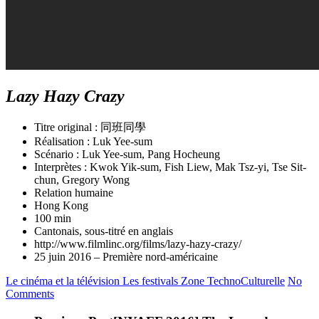
Lazy Hazy Crazy
Titre original : 同班同學
Réalisation : Luk Yee-sum
Scénario : Luk Yee-sum, Pang Hocheung
Interprètes : Kwok Yik-sum, Fish Liew, Mak Tsz-yi, Tse Sit-
chun, Gregory Wong
Relation humaine
Hong Kong
100 min
Cantonais, sous-titré en anglais
http://www.filmlinc.org/films/lazy-hazy-crazy/
25 juin 2016 – Première nord-américaine
Le cinéma et la télévision
Les festivals
Zone TechnoCulturelle
No
Comments