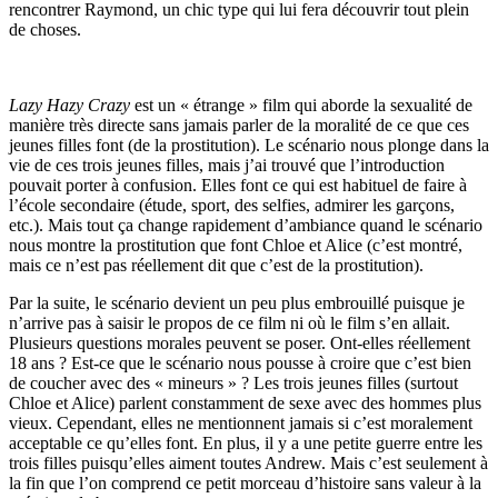
rencontrer Raymond, un chic type qui lui fera découvrir tout plein
de choses.
Lazy Hazy Crazy
est un « étrange » film qui aborde la sexualité de
manière très directe sans jamais parler de la moralité de ce que ces
jeunes filles font (de la prostitution). Le scénario nous plonge dans la
vie de ces trois jeunes filles, mais j’ai trouvé que l’introduction
pouvait porter à confusion. Elles font ce qui est habituel de faire à
l’école secondaire (étude, sport, des selfies, admirer les garçons,
etc.). Mais tout ça change rapidement d’ambiance quand le scénario
nous montre la prostitution que font Chloe et Alice (c’est montré,
mais ce n’est pas réellement dit que c’est de la prostitution).
Par la suite, le scénario devient un peu plus embrouillé puisque je
n’arrive pas à saisir le propos de ce film ni où le film s’en allait.
Plusieurs questions morales peuvent se poser. Ont-elles réellement
18 ans ? Est-ce que le scénario nous pousse à croire que c’est bien
de coucher avec des « mineurs » ? Les trois jeunes filles (surtout
Chloe et Alice) parlent constamment de sexe avec des hommes plus
vieux. Cependant, elles ne mentionnent jamais si c’est moralement
acceptable ce qu’elles font. En plus, il y a une petite guerre entre les
trois filles puisqu’elles aiment toutes Andrew. Mais c’est seulement à
la fin que l’on comprend ce petit morceau d’histoire sans valeur à la