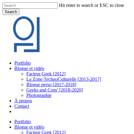
Skip
Hit enter to search or ESC to close
to
Search
main
Close
content
Search
Menu
Portfolio
Blogue et vidéo
Facteur Geek [2012]
La Zone TechnoCulturelle [2013-2017]
Blogue perso [2017-2018]
Geeks and Com’ [2018-2020]
Photographie
À propos
Contact
twitter
linkedin
youtube
instagram
Portfolio
Blogue et vidéo
Facteur Geek [2012]