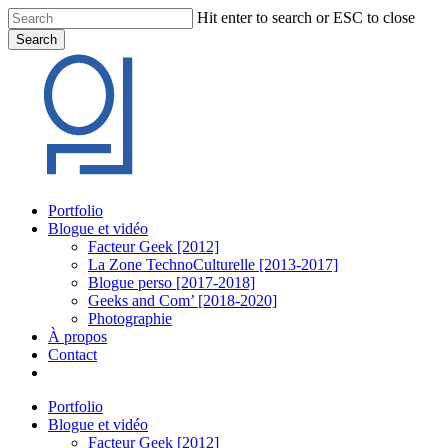
Skip
Hit enter to search or ESC to close
to
Search
main
Close
content
Search
Menu
Portfolio
Blogue et vidéo
Facteur Geek [2012]
La Zone TechnoCulturelle [2013-2017]
Blogue perso [2017-2018]
Geeks and Com’ [2018-2020]
Photographie
À propos
Contact
twitter
linkedin
youtube
instagram
Portfolio
Blogue et vidéo
Facteur Geek [2012]