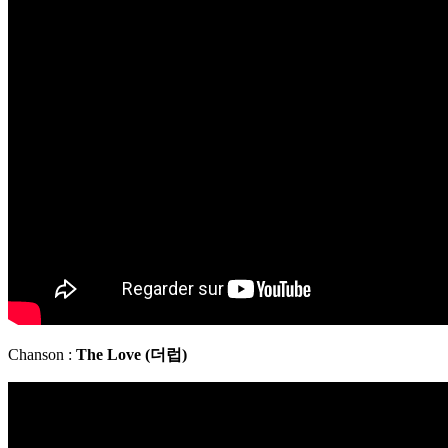
Chanson :
The Love (
더럽)