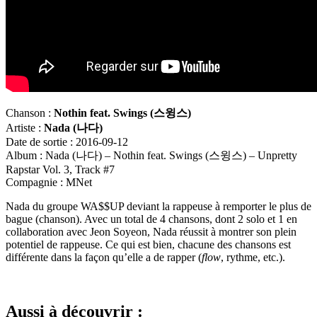
Chanson :
Nothin feat. Swings (
스윙스
)
Artiste :
Nada (
나다
)
Date de sortie : 2016-09-12
Album : Nada (나다) – Nothin feat. Swings (스윙스) – Unpretty
Rapstar Vol. 3, Track #7
Compagnie : MNet
Nada du groupe WA$$UP deviant la rappeuse à remporter le plus de
bague (chanson). Avec un total de 4 chansons, dont 2 solo et 1 en
collaboration avec Jeon Soyeon, Nada réussit à montrer son plein
potentiel de rappeuse. Ce qui est bien, chacune des chansons est
différente dans la façon qu’elle a de rapper (
flow
, rythme, etc.).
Aussi à découvrir :