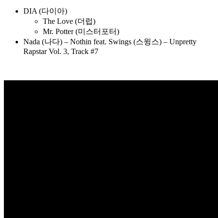
DIA (다이아)
The Love (더럽)
Mr. Potter (미스터포터)
Nada (나다) – Nothin feat. Swings (스윙스) – Unpretty
Rapstar Vol. 3, Track #7