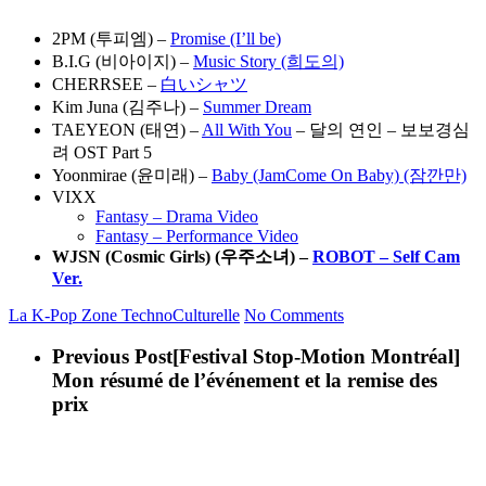
2PM (투피엠) –
Promise (I’ll be)
B.I.G (비아이지) –
Music Story (희도의)
CHERRSEE –
白いシャツ
Kim Juna (김주나) –
Summer Dream
TAEYEON (태연) –
All With You
– 달의 연인 – 보보경심
려 OST Part 5
Yoonmirae (윤미래) –
Baby (JamCome On Baby) (잠깐만)
VIXX
Fantasy – Drama Video
Fantasy – Performance Video
WJSN (Cosmic Girls) (
우주소녀
) –
ROBOT – Self Cam
Ver.
La K-Pop
Zone TechnoCulturelle
No Comments
Previous Post
[Festival Stop-Motion Montréal]
Mon résumé de l’événement et la remise des
prix