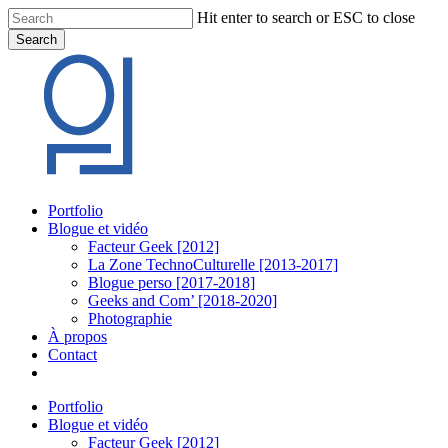
Skip
Hit enter to search or ESC to close
to
Search
main
Close
content
Search
Menu
Portfolio
Blogue et vidéo
Facteur Geek [2012]
La Zone TechnoCulturelle [2013-2017]
Blogue perso [2017-2018]
Geeks and Com’ [2018-2020]
Photographie
À propos
Contact
twitter
linkedin
youtube
instagram
Portfolio
Blogue et vidéo
Facteur Geek [2012]