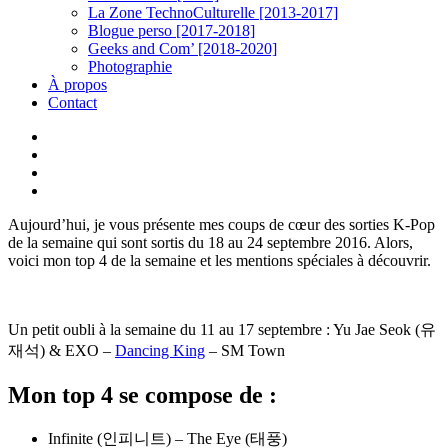
La Zone TechnoCulturelle [2013-2017]
Blogue perso [2017-2018]
Geeks and Com’ [2018-2020]
Photographie
À propos
Contact
twitter
linkedin
youtube
instagram
Aujourd’hui, je vous présente mes coups de cœur des sorties K-Pop
de la semaine qui sont sortis du 18 au 24 septembre 2016. Alors,
voici mon top 4 de la semaine et les mentions spéciales à découvrir.
Un petit oubli à la semaine du 11 au 17 septembre : Yu Jae Seok (유
재석) & EXO –
Dancing King
– SM Town
Mon top 4 se compose de :
Infinite (인피니트) – The Eye (태풍)