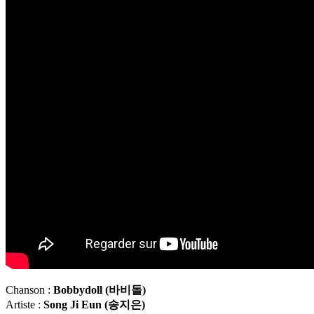
Chanson :
Bobbydoll (
바비돌
)
Artiste :
Song Ji Eun (
송지은
)