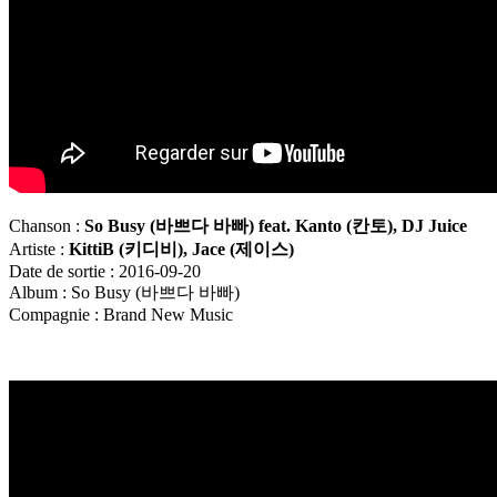
Chanson :
So Busy (
바쁘다
바빠
) feat.
Kanto (
칸토
), DJ Juice
Artiste :
KittiB (
키디비
), Jace (
제이스
)
Date de sortie : 2016-09-20
Album : So Busy (바쁘다 바빠)
Compagnie : Brand New Music