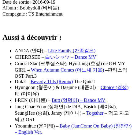
Date de sortie : 2016-09-19
Album : Bobbydoll (바비돌)
Compagnie : TS Entertainment
Aussi à découvrir :
ANDA (안다) –
Like Family (가족같은)
CHERRSEE –
白いシャツ – Dance MV
Crucial Star (크루셜스타), Hyo Jung (효정) de OH MY
GIRL –
When Autumn Comes (어느새 가을)
–판타스틱
OST Part.3
Dok2 –
Beverly 1Lls (Remix)
The Quiett
Hyungdon (형돈이) & Daejune (대준이) –
Choice (결정)
IU (아이유)
I-REN (아이렌) –
Butt (엉덩이) – Dance MV
Jung Chae Yeon (정채연) de DIA, Basick (베이식),
SeungHee (승희), Janey (제이니) –
Together
– 먹고 자고
먹고 OST
Yoonmirae (윤미래) –
Baby (JamCome On Baby) (잠깐만)
– English Ver.