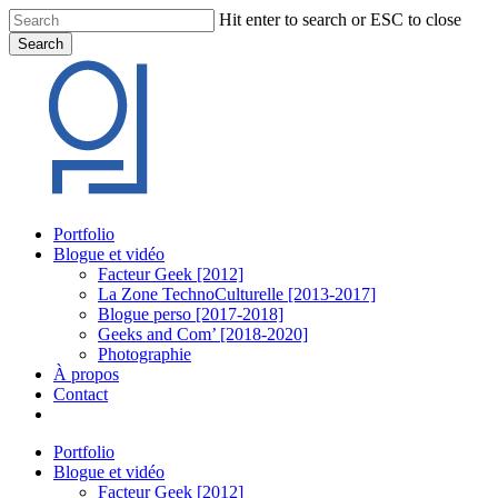
Skip
Hit enter to search or ESC to close
to
Search
main
Close
content
Search
Menu
Portfolio
Blogue et vidéo
Facteur Geek [2012]
La Zone TechnoCulturelle [2013-2017]
Blogue perso [2017-2018]
Geeks and Com’ [2018-2020]
Photographie
À propos
Contact
twitter
linkedin
youtube
instagram
Portfolio
Blogue et vidéo
Facteur Geek [2012]