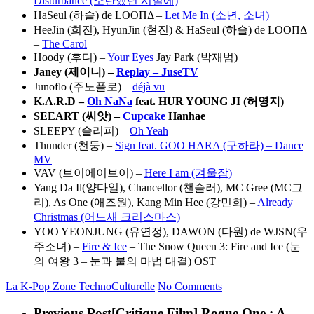
Disturbance (소란했던 시절에)
HaSeul (하슬) de LOOΠΔ –
Let Me In (소년, 소녀)
HeeJin (희진), HyunJin (현진) & HaSeul (하슬) de LOOΠΔ
–
The Carol
Hoody (후디) –
Your Eyes
Jay Park (박재범)
Janey (
제이니
) –
Replay – JuseTV
Junoflo (주노플로) –
déjà vu
K.A.R.D –
Oh NaNa
feat. HUR YOUNG JI (
허영지
)
SEEART (
씨앗
) –
Cupcake
Hanhae
SLEEPY (슬리피) –
Oh Yeah
Thunder (천둥) –
Sign feat. GOO HARA (구하라) – Dance
MV
VAV (브이에이브이) –
Here I am (겨울잠)
Yang Da Il(양다일), Chancellor (챈슬러), MC Gree (MC그
리), As One (애즈원), Kang Min Hee (강민희) –
Already
Christmas (어느새 크리스마스)
YOO YEONJUNG (유연정), DAWON (다원) de WJSN(우
주소녀) –
Fire & Ice
– The Snow Queen 3: Fire and Ice (눈
의 여왕 3 – 눈과 불의 마법 대결) OST
La K-Pop
Zone TechnoCulturelle
No Comments
Previous Post
[Critique Film] Rogue One : A