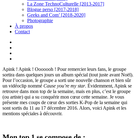
La Zone TechnoCulturelle [2013-2017]
Blogue perso [2017-2018]
Geeks and Com’ [2018-2020]
Photographie
À propos
Contact
twitter
linkedin
youtube
instagram
Apink ! Apink ! Ooooooh ! Pour remercier leurs fans, le groupe
sortira dans quelques jours un album spécial (tout juste avant Noël).
Pour l’occasion, le groupe a sorti une nouvelle chanson et bien sûr
un vidéoclip nommé
Cause you’re my star
. Évidemment, Apink se
retrouve dans mon top de la semaine, mais en plus, c’est le groupe
(ou artiste) qui a su conquérir mon cœur cette semaine. Je vous
présente mes coups de cœur des sorties K-Pop de la semaine qui
sont sortis du 11 au 17 décembre 2016. Alors, voici Apink et les
mentions spéciales à découvrir.
Mon top 1 se compose de :