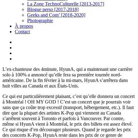
La Zone TechnoCulturelle [2013-2017]
Blogue perso [2017-2018]
Geeks and Com’ [2018-2020]
Photographie
À propos
Contact
twitter
linkedin
youtube
instagram
L’ex-chanteuse des 4minute, HyunA, qui a maintenant une carrière
solo à 100% a annoncé qu’elle fera sa première tournée nord-
américaine. De la fin février à la mi-mars, HyunA s’arrêtera dans
huit villes au Canada et aux États-Unis.
Ce qui est particulièrement plaisant, c’est qu’elle donnera un concert
à Montréal ! OH MY GOD ! C’est un concert que je pourrais voir
sans que ça coûte trop excessif (transport, hébergement, etc.). Il faut
dire que la plupart des artistes K-Pop qui viennent au Canada
s’arrêtent souvent à Toronto et parfois à Vancouver. Par contre,
même si HyunA vient à Montréal, le prix des billets est assez élevé.
Ce qui risque d’en décourager plusieurs. Quand je regarde les prix
des concerts K-Pop, HyunA reste dans les prix de ce genre de