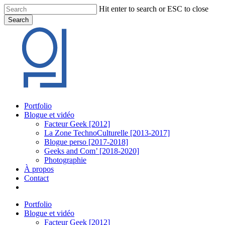
Skip
Hit enter to search or ESC to close
to
Search
main
Close
content
Search
Menu
Portfolio
Blogue et vidéo
Facteur Geek [2012]
La Zone TechnoCulturelle [2013-2017]
Blogue perso [2017-2018]
Geeks and Com’ [2018-2020]
Photographie
À propos
Contact
twitter
linkedin
youtube
instagram
Portfolio
Blogue et vidéo
Facteur Geek [2012]