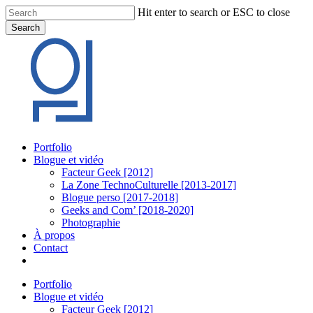
Skip
Hit enter to search or ESC to close
to
Search
main
Close
content
Search
Menu
Portfolio
Blogue et vidéo
Facteur Geek [2012]
La Zone TechnoCulturelle [2013-2017]
Blogue perso [2017-2018]
Geeks and Com’ [2018-2020]
Photographie
À propos
Contact
twitter
linkedin
youtube
instagram
Portfolio
Blogue et vidéo
Facteur Geek [2012]