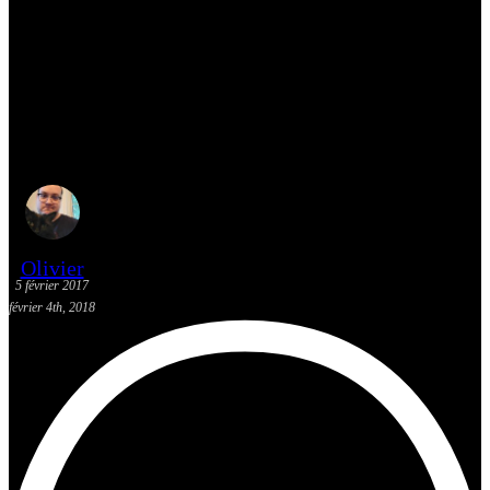
[Découverte K-Pop] Mes
suggestions des vidéoclips K-
Pop du 29 janvier au 4 février
2017
Olivier
5 février 2017
février 4th, 2018