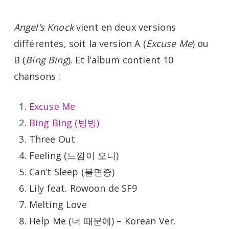
Angel’s Knock
vient en deux versions
différentes, soit la version A (
Excuse Me
) ou
B (
Bing Bing
). Et l’album contient 10
chansons :
Excuse Me
Bing Bing (빙빙)
Three Out
Feeling (느낌이 오니)
Can’t Sleep (불면증)
Lily feat. Rowoon de SF9
Melting Love
Help Me (너 때문에) – Korean Ver.