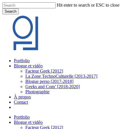
Skip
Hit enter to search or ESC to close
to
Search
main
Close
content
Search
Menu
Portfolio
Blogue et vidéo
Facteur Geek [2012]
La Zone TechnoCulturelle [2013-2017]
Blogue perso [2017-2018]
Geeks and Com’ [2018-2020]
Photographie
À propos
Contact
twitter
linkedin
youtube
instagram
Portfolio
Blogue et vidéo
Facteur Geek [2012]