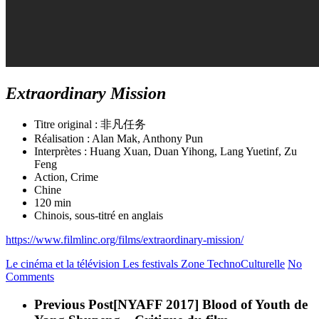
Extraordinary Mission
Titre original : 非凡任务
Réalisation : Alan Mak, Anthony Pun
Interprètes : Huang Xuan, Duan Yihong, Lang Yuetinf, Zu
Feng
Action, Crime
Chine
120 min
Chinois, sous-titré en anglais
https://www.filmlinc.org/films/extraordinary-mission/
Le cinéma et la télévision
Les festivals
Zone TechnoCulturelle
No
Comments
Previous Post
[NYAFF 2017] Blood of Youth de