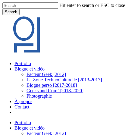
Skip
Hit enter to search or ESC to close
to
Search
main
Close
content
Search
Menu
Portfolio
Blogue et vidéo
Facteur Geek [2012]
La Zone TechnoCulturelle [2013-2017]
Blogue perso [2017-2018]
Geeks and Com’ [2018-2020]
Photographie
À propos
Contact
twitter
linkedin
youtube
instagram
Portfolio
Blogue et vidéo
Facteur Geek [2012]