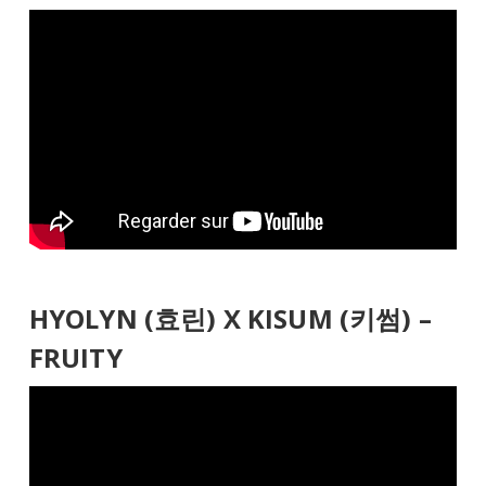
HYOLYN (효린) X KISUM (키썸) –
FRUITY