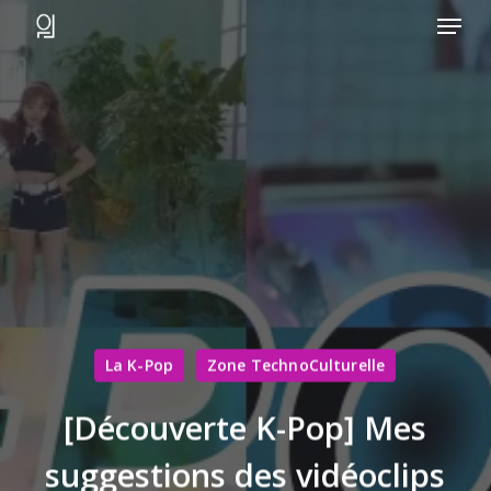
Menu
Skip
to
main
content
La K-Pop
Zone TechnoCulturelle
[Découverte K-Pop] Mes
suggestions des vidéoclips