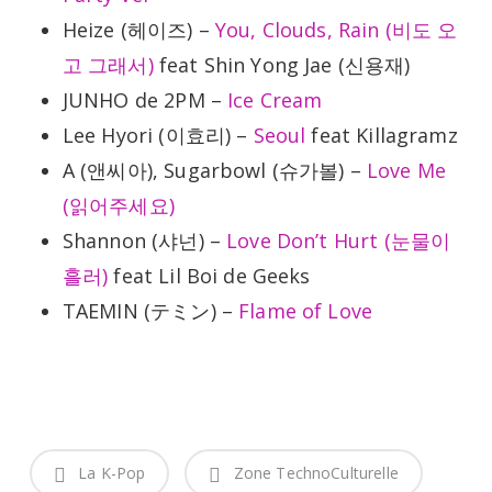
Heize (헤이즈) –
You, Clouds, Rain (비도 오
고 그래서)
feat Shin Yong Jae (신용재)
JUNHO de 2PM –
Ice Cream
Lee Hyori (이효리) –
Seoul
feat Killagramz
A (앤씨아), Sugarbowl (슈가볼) –
Love Me
(읽어주세요)
Shannon (샤넌) –
Love Don’t Hurt (눈물이
흘러)
feat Lil Boi de Geeks
TAEMIN (テミン) –
Flame of Love
La K-Pop
Zone TechnoCulturelle