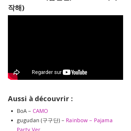
작해)
Aussi à découvrir :
BoA –
CAMO
gugudan (구구단) –
Rainbow – Pajama
Party Ver