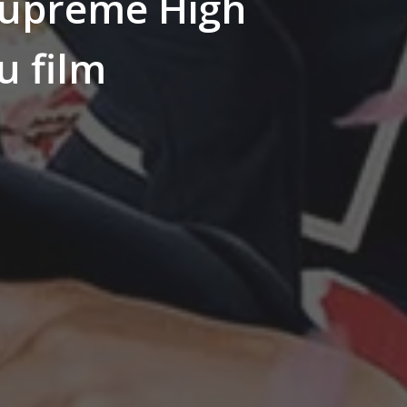
f Supreme High
u film