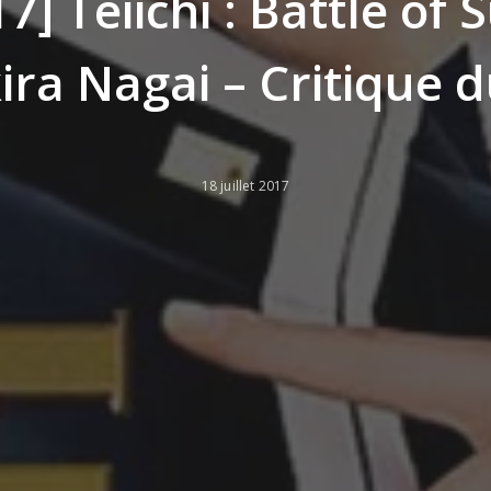
7] Teiichi : Battle o
ira Nagai – Critique d
18 juillet 2017