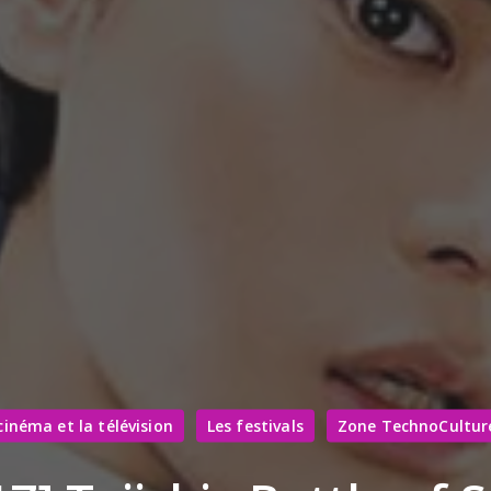
cinéma et la télévision
Les festivals
Zone TechnoCulture