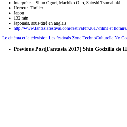
Interprètes : Shun Oguri, Machiko Ono, Satoshi Tsumabuki
Horreur, Thriller
Japon
132 min
Japonais, sous-titré en anglais
http://www.fantasiafestival.com/festival/fr/2017/films-et-horaire
Le cinéma et la télévision
Les festivals
Zone TechnoCulturelle
No Co
Previous Post
[Fantasia 2017] Shin Godzilla de 