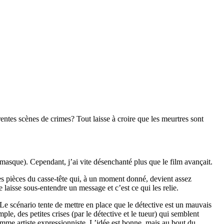
entes scènes de crimes? Tout laisse à croire que les meurtres sont
 masque). Cependant, j’ai vite désenchanté plus que le film avançait.
s pièces du casse-tête qui, à un moment donné, devient assez
e laisse sous-entendre un message et c’est ce qui les relie.
 Le scénario tente de mettre en place que le détective est un mauvais
e, des petites crises (par le détective et le tueur) qui semblent
comme artiste expressionniste. L’idée est bonne, mais au bout du