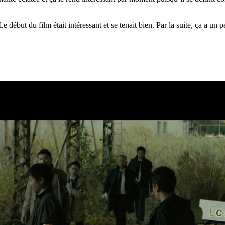
début du film était intéressant et se tenait bien. Par la suite, ça a un p