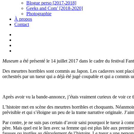
Blogue perso [2017-2018]
Geeks and Com’ [2018-2020]
Photographie
À propos
Contact
twitter
linkedin
youtube
instagram
Museum
a été présenté le 14 juillet 2017 dans le cadre du festival Fant
Des meurtres horribles sont commis au Japon. Les cadavres sont placés 
orchestrés par un tueur qui a déjà été jugé coupable et qui a commis u
Après avoir vu la bande-annonce, j’étais vraiment curieux de voir ce th
L’histoire met en scène des meurtres horribles et choquants. Néanmoi
prévisible et qui s’éloigne un peu de la trame narrative originale. J’aim
Par contre, je ne suis pas certain d’avoir saisi pourquoi le tueur à co
père. Mais quel est le lien avec sa femme qui est plus liée aux premie
fausses ou inutiles au déroulement de l’histoire. Le tueur a une person