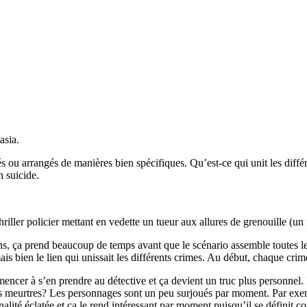
asia.
ou arrangés de manières bien spécifiques. Qu’est-ce qui unit les différ
n suicide.
riller policier mettant en vedette un tueur aux allures de grenouille (un
ns, ça prend beaucoup de temps avant que le scénario assemble toutes le
ais bien le lien qui unissait les différents crimes. Au début, chaque crim
mmencer à s’en prendre au détective et ça devient un truc plus personnel.
rs meurtres? Les personnages sont un peu surjoués par moment. Par exempl
nalité éclatée et ça le rend intéressant par moment puisqu’il se définit 