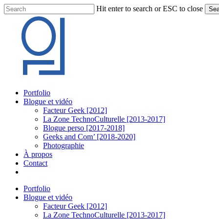
Skip
Hit enter to search or ESC to close
Sea
to
Close
main
Search
content
Menu
Portfolio
Blogue et vidéo
Facteur Geek [2012]
La Zone TechnoCulturelle [2013-2017]
Blogue perso [2017-2018]
Geeks and Com’ [2018-2020]
Photographie
À propos
Contact
twitter
linkedin
youtube
instagram
Portfolio
Blogue et vidéo
Facteur Geek [2012]
La Zone TechnoCulturelle [2013-2017]