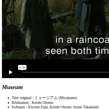
Museum
Titre original : ミュージアム (Myujiamu)
Réalisation : Keishi Otomo
Scénario : Kiyomi Fujii, Keishi Otomo, Izumi Takahashi