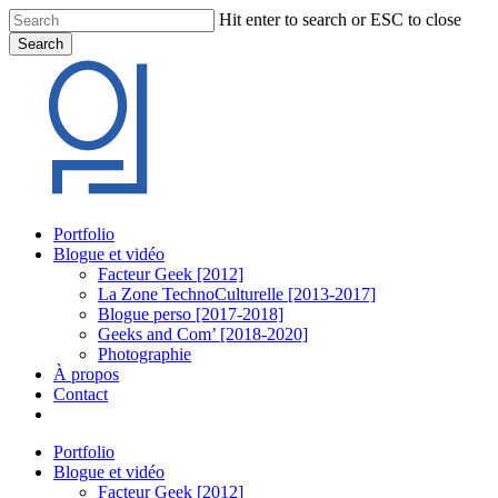
Skip
Hit enter to search or ESC to close
to
Search
main
Close
content
Search
Menu
Portfolio
Blogue et vidéo
Facteur Geek [2012]
La Zone TechnoCulturelle [2013-2017]
Blogue perso [2017-2018]
Geeks and Com’ [2018-2020]
Photographie
À propos
Contact
twitter
linkedin
youtube
instagram
Portfolio
Blogue et vidéo
Facteur Geek [2012]