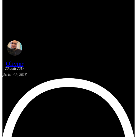
[Découverte K-Pop] Mes
suggestions des vidéoclips K-
Pop du 13 au 19 août 2017
Olivier
20 août 2017
février 4th, 2018