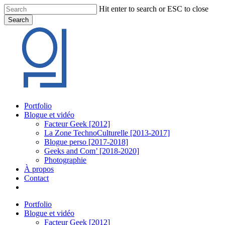
Skip
Hit enter to search or ESC to close
to
Search
main
Close
content
Search
Menu
Portfolio
Blogue et vidéo
Facteur Geek [2012]
La Zone TechnoCulturelle [2013-2017]
Blogue perso [2017-2018]
Geeks and Com’ [2018-2020]
Photographie
À propos
Contact
twitter
linkedin
youtube
instagram
Portfolio
Blogue et vidéo
Facteur Geek [2012]