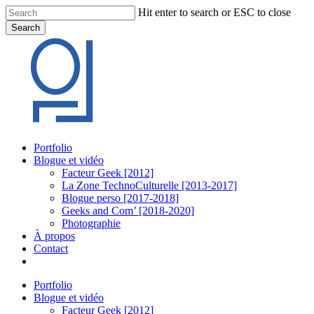
Skip
Hit enter to search or ESC to close
to
Search
main
Close
content
Search
Menu
Portfolio
Blogue et vidéo
Facteur Geek [2012]
La Zone TechnoCulturelle [2013-2017]
Blogue perso [2017-2018]
Geeks and Com’ [2018-2020]
Photographie
À propos
Contact
twitter
linkedin
youtube
instagram
Portfolio
Blogue et vidéo
Facteur Geek [2012]