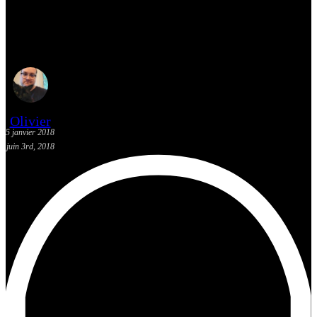
Critique du film I, Tonya avec
Margot Robbie
Olivier
5 janvier 2018
juin 3rd, 2018