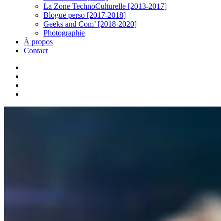
La Zone TechnoCulturelle [2013-2017]
Blogue perso [2017-2018]
Geeks and Com’ [2018-2020]
Photographie
À propos
Contact
twitter
linkedin
youtube
instagram