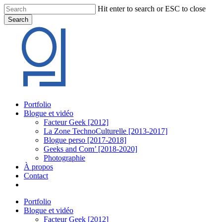
Skip
Hit enter to search or ESC to close
to
Search
main
Close
content
Search
Menu
Portfolio
Blogue et vidéo
Facteur Geek [2012]
La Zone TechnoCulturelle [2013-2017]
Blogue perso [2017-2018]
Geeks and Com’ [2018-2020]
Photographie
À propos
Contact
twitter
linkedin
youtube
instagram
Portfolio
Blogue et vidéo
Facteur Geek [2012]