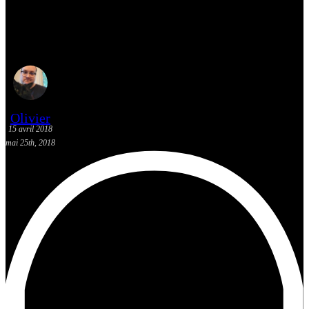
Mes suggestions K-Pop du 8 au
14 avril 2018 – Twice
Olivier
15 avril 2018
mai 25th, 2018