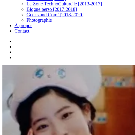
La Zone TechnoCulturelle [2013-2017]
Blogue perso [2017-2018]
Geeks and Com’ [2018-2020]
Photographie
À propos
Contact
twitter
linkedin
youtube
instagram