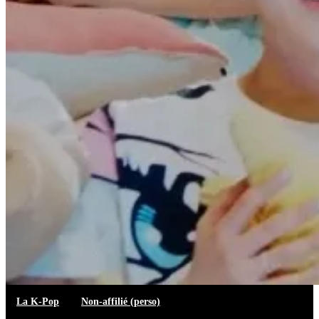
La K-Pop
Non-affilié (perso)