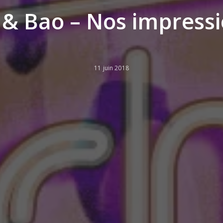
2 & Bao – Nos impress
11 juin 2018