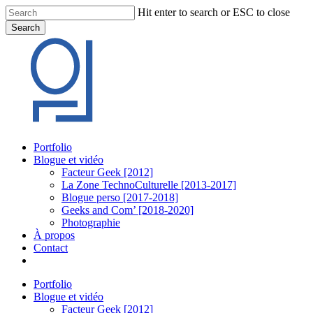
Skip
Hit enter to search or ESC to close
to
Search
main
Close
content
Search
Menu
Portfolio
Blogue et vidéo
Facteur Geek [2012]
La Zone TechnoCulturelle [2013-2017]
Blogue perso [2017-2018]
Geeks and Com’ [2018-2020]
Photographie
À propos
Contact
twitter
linkedin
youtube
instagram
Portfolio
Blogue et vidéo
Facteur Geek [2012]