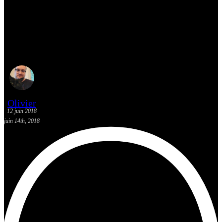
Critique du film The
Incredibles (1) réalisé par Brad
Bird
Olivier
12 juin 2018
juin 14th, 2018