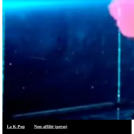
La K-Pop
Non-affilié (perso)