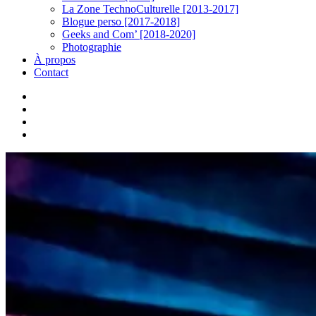
La Zone TechnoCulturelle [2013-2017]
Blogue perso [2017-2018]
Geeks and Com’ [2018-2020]
Photographie
À propos
Contact
twitter
linkedin
youtube
instagram