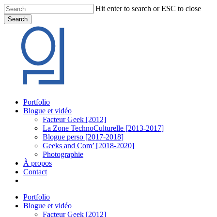
Skip
Hit enter to search or ESC to close
to
Search
main
Close
content
Search
Menu
Portfolio
Blogue et vidéo
Facteur Geek [2012]
La Zone TechnoCulturelle [2013-2017]
Blogue perso [2017-2018]
Geeks and Com’ [2018-2020]
Photographie
À propos
Contact
twitter
linkedin
youtube
instagram
Portfolio
Blogue et vidéo
Facteur Geek [2012]