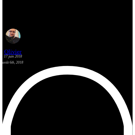
Mes suggestions K-Pop du 10
au 16 juin 2018 – Blackpink
Olivier
17 juin 2018
août 6th, 2018