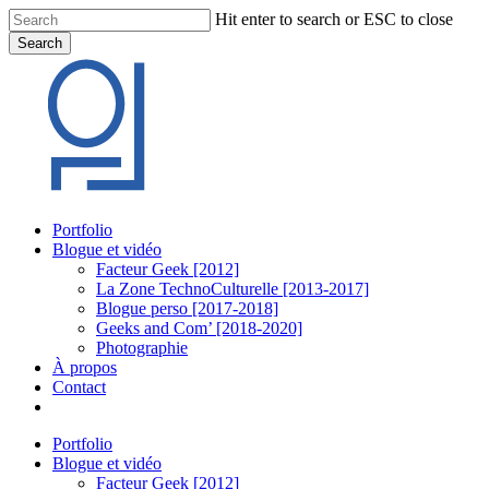
Skip
Hit enter to search or ESC to close
to
Search
main
Close
content
Search
Menu
Portfolio
Blogue et vidéo
Facteur Geek [2012]
La Zone TechnoCulturelle [2013-2017]
Blogue perso [2017-2018]
Geeks and Com’ [2018-2020]
Photographie
À propos
Contact
twitter
linkedin
youtube
instagram
Portfolio
Blogue et vidéo
Facteur Geek [2012]