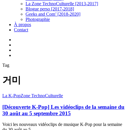
La Zone TechnoCulturelle [2013-2017]
Blogue perso [2017-2018]
Geeks and Com’ [2018-2020]
Photographie
À propos
Contact
twitter
linkedin
youtube
instagram
Tag
거미
[Découverte
La K-Pop
Zone TechnoCulturelle
K-
Pop]
[Découverte K-Pop] Les vidéoclips de la semaine du
Les
30 août au 5 septembre 2015
vidéoclips
de
Voici les nouveaux vidéoclips de musique K-Pop pour la semaine
la
du 30 août au 5…