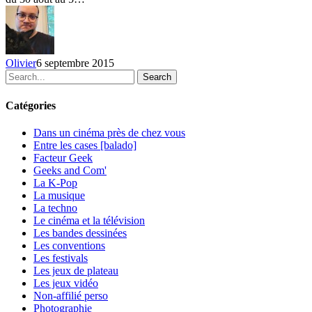
semaine
du
30
août
au
Olivier
6 septembre 2015
5
Search
septembre
2015
Catégories
Dans un cinéma près de chez vous
Entre les cases [balado]
Facteur Geek
Geeks and Com'
La K-Pop
La musique
La techno
Le cinéma et la télévision
Les bandes dessinées
Les conventions
Les festivals
Les jeux de plateau
Les jeux vidéo
Non-affilié
perso
Photographie