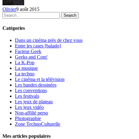
du
2
Olivier
9 août 2015
au
Search
8
août
Catégories
2015
Dans un cinéma près de chez vous
Entre les cases [balado]
Facteur Geek
Geeks and Com'
La K-Pop
La musique
La techno
Le cinéma et la télévision
Les bandes dessinées
Les conventions
Les festivals
Les jeux de plateau
Les jeux vidéo
Non-affilié
perso
Photographie
Zone TechnoCulturelle
Mes articles populaires