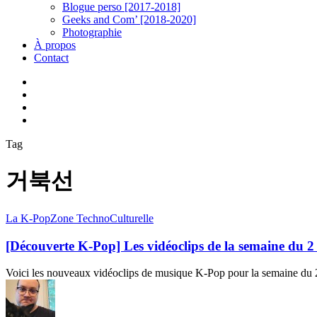
Blogue perso [2017-2018]
Geeks and Com’ [2018-2020]
Photographie
À propos
Contact
twitter
linkedin
youtube
instagram
Tag
거북선
[Découverte
La K-Pop
Zone TechnoCulturelle
K-
Pop]
[Découverte K-Pop] Les vidéoclips de la semaine du 2
Les
vidéoclips
Voici les nouveaux vidéoclips de musique K-Pop pour la semaine du
de
la
semaine