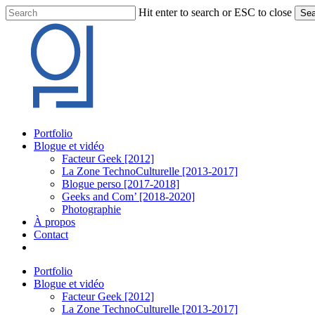
Skip
Hit enter to search or ESC to close
Sea
to
Close
main
Search
content
Menu
Portfolio
Blogue et vidéo
Facteur Geek [2012]
La Zone TechnoCulturelle [2013-2017]
Blogue perso [2017-2018]
Geeks and Com’ [2018-2020]
Photographie
À propos
Contact
twitter
linkedin
youtube
instagram
Portfolio
Blogue et vidéo
Facteur Geek [2012]
La Zone TechnoCulturelle [2013-2017]