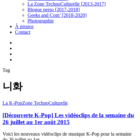
La Zone TechnoCulturelle [2013-2017]
Blogue perso [2017-2018]
Geeks and Com’ [2018-2020]
Photographie
À propos
Contact
twitter
linkedin
youtube
instagram
Tag
니화
[Découverte
La K-Pop
Zone TechnoCulturelle
K-
Pop]
[Découverte K-Pop] Les vidéoclips de la semaine du
Les
26 juillet au 1er août 2015
vidéoclips
de
Voici les nouveaux vidéoclips de musique K-Pop pour la semaine
la
du 26 juillet au 1er…