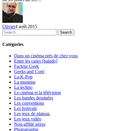
semaine
du
26
juillet
au
Olivier
4 août 2015
1er
Search
août
2015
Catégories
Dans un cinéma près de chez vous
Entre les cases [balado]
Facteur Geek
Geeks and Com'
La K-Pop
La musique
La techno
Le cinéma et la télévision
Les bandes dessinées
Les conventions
Les festivals
Les jeux de plateau
Les jeux vidéo
Non-affilié
perso
Photographie