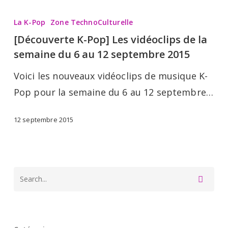
[Découverte
K-
La K-Pop
Zone TechnoCulturelle
Pop]
[Découverte K-Pop] Les vidéoclips de la
Les
semaine du 6 au 12 septembre 2015
vidéoclips
Voici les nouveaux vidéoclips de musique K-
de
Pop pour la semaine du 6 au 12 septembre…
la
semaine
12 septembre 2015
du
6
au
12
septembre
2015