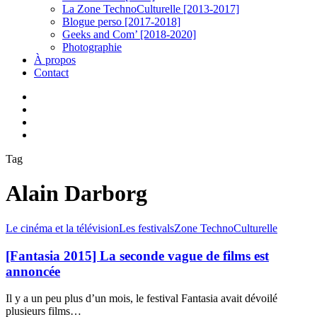
La Zone TechnoCulturelle [2013-2017]
Blogue perso [2017-2018]
Geeks and Com’ [2018-2020]
Photographie
À propos
Contact
twitter
linkedin
youtube
instagram
Tag
Alain Darborg
[Fantasia
Le cinéma et la télévision
Les festivals
Zone TechnoCulturelle
2015]
La
[Fantasia 2015] La seconde vague de films est
seconde
annoncée
vague
de
Il y a un peu plus d’un mois, le festival Fantasia avait dévoilé
films
plusieurs films…
est