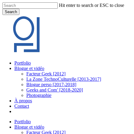
Skip
Hit enter to search or ESC to close
to
Search
main
Close
content
Search
Menu
Portfolio
Blogue et vidéo
Facteur Geek [2012]
La Zone TechnoCulturelle [2013-2017]
Blogue perso [2017-2018]
Geeks and Com’ [2018-2020]
Photographie
À propos
Contact
twitter
linkedin
youtube
instagram
Portfolio
Blogue et vidéo
Facteur Geek [2012]