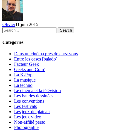
annoncée
Olivier
11 juin 2015
Search
Catégories
Dans un cinéma près de chez vous
Entre les cases [balado]
Facteur Geek
Geeks and Com'
La K-Pop
La musique
La techno
Le cinéma et la télévision
Les bandes dessinées
Les conventions
Les festivals
Les jeux de plateau
Les jeux vidéo
Non-affilié
perso
Photographie