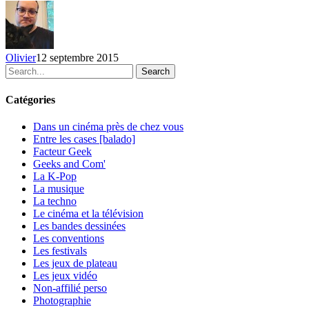
du
6
au
12
Olivier
12 septembre 2015
septembre
Search
2015
Catégories
Dans un cinéma près de chez vous
Entre les cases [balado]
Facteur Geek
Geeks and Com'
La K-Pop
La musique
La techno
Le cinéma et la télévision
Les bandes dessinées
Les conventions
Les festivals
Les jeux de plateau
Les jeux vidéo
Non-affilié
perso
Photographie