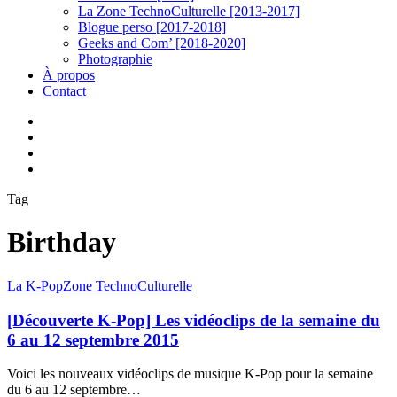
La Zone TechnoCulturelle [2013-2017]
Blogue perso [2017-2018]
Geeks and Com’ [2018-2020]
Photographie
À propos
Contact
twitter
linkedin
youtube
instagram
Tag
Birthday
[Découverte
La K-Pop
Zone TechnoCulturelle
K-
Pop]
[Découverte K-Pop] Les vidéoclips de la semaine du
Les
6 au 12 septembre 2015
vidéoclips
de
Voici les nouveaux vidéoclips de musique K-Pop pour la semaine
la
du 6 au 12 septembre…
semaine