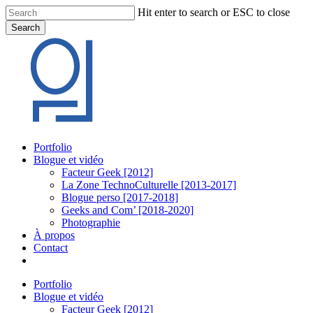
Skip
Hit enter to search or ESC to close
to
Search
main
Close
content
Search
Menu
Portfolio
Blogue et vidéo
Facteur Geek [2012]
La Zone TechnoCulturelle [2013-2017]
Blogue perso [2017-2018]
Geeks and Com’ [2018-2020]
Photographie
À propos
Contact
twitter
linkedin
youtube
instagram
Portfolio
Blogue et vidéo
Facteur Geek [2012]