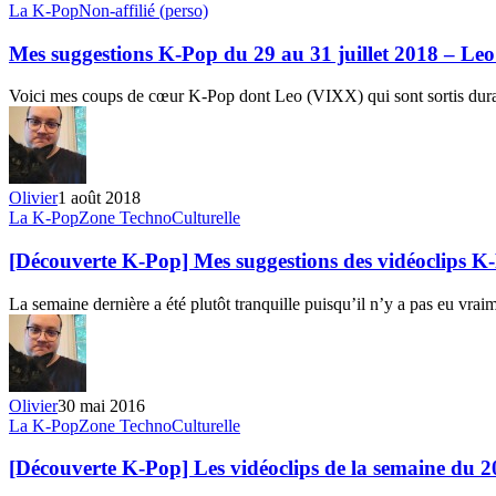
Mes
La K-Pop
Non-affilié (perso)
suggestions
K-
Mes suggestions K-Pop du 29 au 31 juillet 2018 – Le
Pop
du
Voici mes coups de cœur K-Pop dont Leo (VIXX) qui sont sortis dur
29
au
31
juillet
2018
Olivier
1 août 2018
–
[Découverte
La K-Pop
Zone TechnoCulturelle
Leo
K-
(VIXX)
Pop]
[Découverte K-Pop] Mes suggestions des vidéoclips 
Mes
suggestions
La semaine dernière a été plutôt tranquille puisqu’il n’y a pas eu vra
des
vidéoclips
K-
Pop
du
Olivier
30 mai 2016
22
[Découverte
La K-Pop
Zone TechnoCulturelle
au
K-
28
Pop]
[Découverte K-Pop] Les vidéoclips de la semaine du 
mai
Les
2016