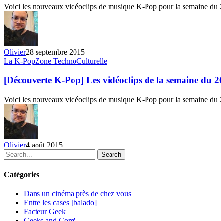
vidéoclips
Voici les nouveaux vidéoclips de musique K-Pop pour la semaine d
de
la
semaine
du
20
Olivier
28 septembre 2015
au
[Découverte
La K-Pop
Zone TechnoCulturelle
26
K-
septembre
Pop]
[Découverte K-Pop] Les vidéoclips de la semaine du 26
2015
Les
vidéoclips
Voici les nouveaux vidéoclips de musique K-Pop pour la semaine du 2
de
la
semaine
du
26
Olivier
4 août 2015
juillet
Search
au
1er
Catégories
août
2015
Dans un cinéma près de chez vous
Entre les cases [balado]
Facteur Geek
Geeks and Com'