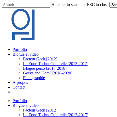
Skip
Hit enter to search or ESC to close
Sea
to
Close
main
Search
content
Menu
Portfolio
Blogue et vidéo
Facteur Geek [2012]
La Zone TechnoCulturelle [2013-2017]
Blogue perso [2017-2018]
Geeks and Com’ [2018-2020]
Photographie
À propos
Contact
twitter
linkedin
youtube
instagram
Portfolio
Blogue et vidéo
Facteur Geek [2012]
La Zone TechnoCulturelle [2013-2017]