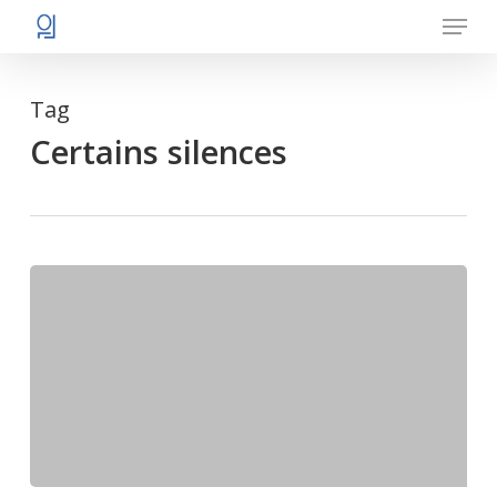
Menu
Skip
to
main
Tag
content
Certains silences