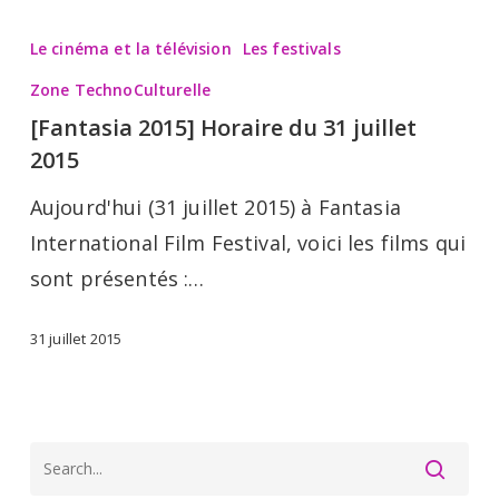
[Fantasia
2015]
Le cinéma et la télévision
Les festivals
Horaire
Zone TechnoCulturelle
du
[Fantasia 2015] Horaire du 31 juillet
31
2015
juillet
Aujourd'hui (31 juillet 2015) à Fantasia
2015
International Film Festival, voici les films qui
sont présentés :…
31 juillet 2015