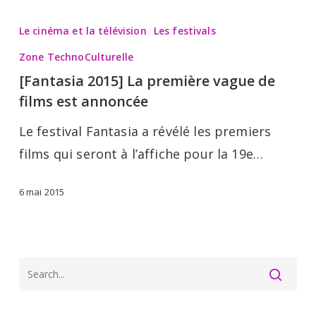
[Fantasia
2015]
Le cinéma et la télévision
Les festivals
La
Zone TechnoCulturelle
première
[Fantasia 2015] La première vague de
vague
films est annoncée
de
Le festival Fantasia a révélé les premiers
films
films qui seront à l’affiche pour la 19e…
est
annoncée
6 mai 2015