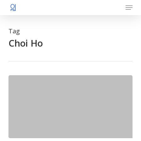
Menu
Skip
to
main
Tag
content
Choi Ho