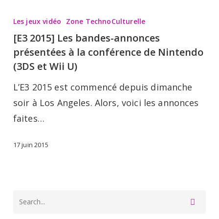
[E3
2015]
Les jeux vidéo
Zone TechnoCulturelle
Les
[E3 2015] Les bandes-annonces
bandes-
présentées à la conférence de Nintendo
annonces
(3DS et Wii U)
présentées
L’E3 2015 est commencé depuis dimanche
à
soir à Los Angeles. Alors, voici les annonces
la
faites…
conférence
de
17 juin 2015
Nintendo
(3DS
et
Wii