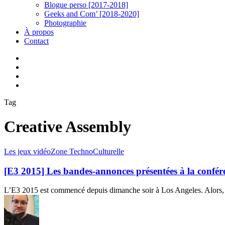
Blogue perso [2017-2018]
Geeks and Com’ [2018-2020]
Photographie
À propos
Contact
twitter
linkedin
youtube
instagram
Tag
Creative Assembly
[E3
Les jeux vidéo
Zone TechnoCulturelle
2015]
Les
[E3 2015] Les bandes-annonces présentées à la conf
bandes-
annonces
L’E3 2015 est commencé depuis dimanche soir à Los Angeles. Alors, 
présentées
à
la
conférence