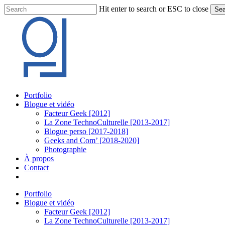
Skip
Hit enter to search or ESC to close
Sea
to
Close
main
Search
content
Menu
Portfolio
Blogue et vidéo
Facteur Geek [2012]
La Zone TechnoCulturelle [2013-2017]
Blogue perso [2017-2018]
Geeks and Com’ [2018-2020]
Photographie
À propos
Contact
twitter
linkedin
youtube
instagram
Portfolio
Blogue et vidéo
Facteur Geek [2012]
La Zone TechnoCulturelle [2013-2017]