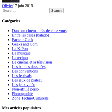
de
Olivier
17 juin 2015
PC
Search
Gaming
Show
Catégories
Dans un cinéma près de chez vous
Entre les cases [balado]
Facteur Geek
Geeks and Com'
La K-Pop
La musique
La techno
Le cinéma et la télévision
Les bandes dessinées
Les conventions
Les festivals
Les jeux de plateau
Les jeux vidéo
Non-affilié
perso
Photographie
Zone TechnoCulturelle
Mes articles populaires