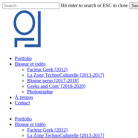
Skip
Hit enter to search or ESC to close
Sea
to
Close
main
Search
content
Menu
Portfolio
Blogue et vidéo
Facteur Geek [2012]
La Zone TechnoCulturelle [2013-2017]
Blogue perso [2017-2018]
Geeks and Com’ [2018-2020]
Photographie
À propos
Contact
twitter
linkedin
youtube
instagram
Portfolio
Blogue et vidéo
Facteur Geek [2012]
La Zone TechnoCulturelle [2013-2017]