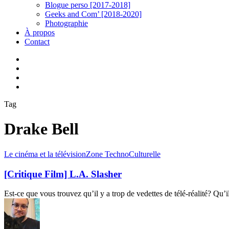
Blogue perso [2017-2018]
Geeks and Com’ [2018-2020]
Photographie
À propos
Contact
twitter
linkedin
youtube
instagram
Tag
Drake Bell
[Critique
Le cinéma et la télévision
Zone TechnoCulturelle
Film]
L.A.
[Critique Film] L.A. Slasher
Slasher
Est-ce que vous trouvez qu’il y a trop de vedettes de télé-réalité? Qu’