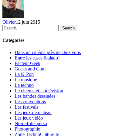
vus
sur
YouTube
–
Olivier
12 juin 2015
Mai
Search
2015
Catégories
Dans un cinéma près de chez vous
Entre les cases [balado]
Facteur Geek
Geeks and Com'
La K-Pop
La musique
La techno
Le cinéma et la télévision
Les bandes dessinées
Les conventions
Les festivals
Les jeux de plateau
Les jeux vidéo
Non-affilié
perso
Photographie
Zone TechnoCulturelle