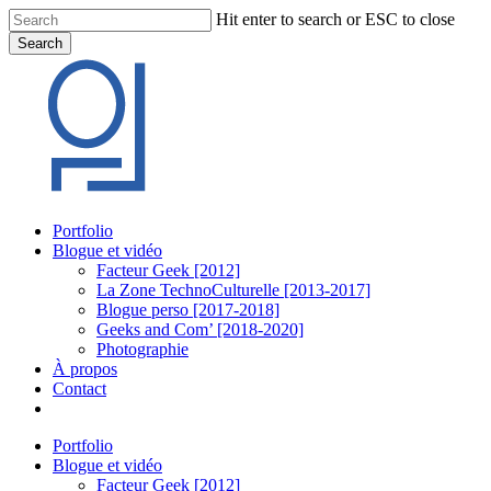
Skip
Hit enter to search or ESC to close
to
Search
main
Close
content
Search
Menu
Portfolio
Blogue et vidéo
Facteur Geek [2012]
La Zone TechnoCulturelle [2013-2017]
Blogue perso [2017-2018]
Geeks and Com’ [2018-2020]
Photographie
À propos
Contact
twitter
linkedin
youtube
instagram
Portfolio
Blogue et vidéo
Facteur Geek [2012]