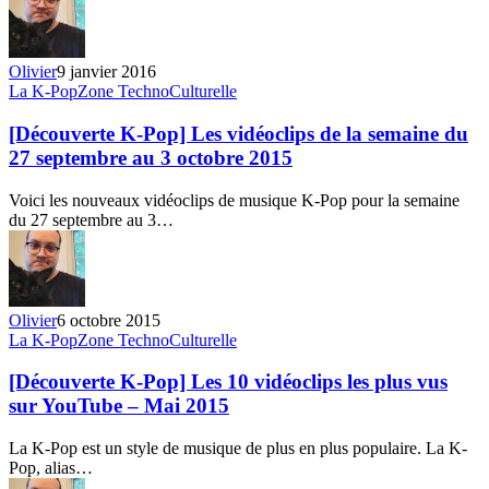
–
Top
25
Olivier
9 janvier 2016
(25-
[Découverte
La K-Pop
Zone TechnoCulturelle
18)
K-
Pop]
[Découverte K-Pop] Les vidéoclips de la semaine du
Les
27 septembre au 3 octobre 2015
vidéoclips
de
Voici les nouveaux vidéoclips de musique K-Pop pour la semaine
la
du 27 septembre au 3…
semaine
du
27
septembre
au
Olivier
6 octobre 2015
3
[Découverte
La K-Pop
Zone TechnoCulturelle
octobre
K-
2015
Pop]
[Découverte K-Pop] Les 10 vidéoclips les plus vus
Les
sur YouTube – Mai 2015
10
vidéoclips
La K-Pop est un style de musique de plus en plus populaire. La K-
les
Pop, alias…
plus