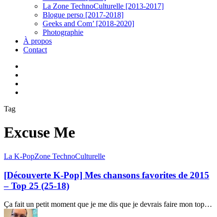
La Zone TechnoCulturelle [2013-2017]
Blogue perso [2017-2018]
Geeks and Com’ [2018-2020]
Photographie
À propos
Contact
twitter
linkedin
youtube
instagram
Tag
Excuse Me
[Découverte
La K-Pop
Zone TechnoCulturelle
K-
Pop]
[Découverte K-Pop] Mes chansons favorites de 2015
Mes
– Top 25 (25-18)
chansons
favorites
Ça fait un petit moment que je me dis que je devrais faire mon top…
de
2015