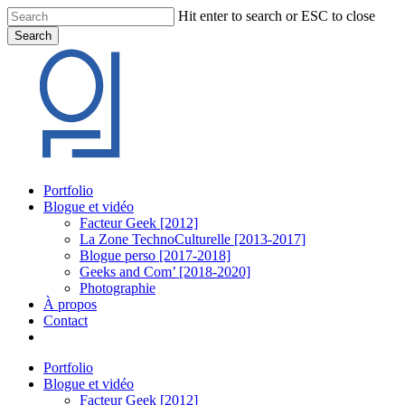
Skip
Hit enter to search or ESC to close
to
Search
main
Close
content
Search
Menu
Portfolio
Blogue et vidéo
Facteur Geek [2012]
La Zone TechnoCulturelle [2013-2017]
Blogue perso [2017-2018]
Geeks and Com’ [2018-2020]
Photographie
À propos
Contact
twitter
linkedin
youtube
instagram
Portfolio
Blogue et vidéo
Facteur Geek [2012]