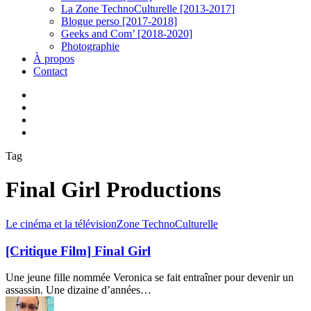
La Zone TechnoCulturelle [2013-2017]
Blogue perso [2017-2018]
Geeks and Com’ [2018-2020]
Photographie
À propos
Contact
twitter
linkedin
youtube
instagram
Tag
Final Girl Productions
[Critique
Le cinéma et la télévision
Zone TechnoCulturelle
Film]
Final
[Critique Film] Final Girl
Girl
Une jeune fille nommée Veronica se fait entraîner pour devenir un
assassin. Une dizaine d’années…