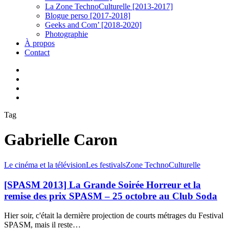
La Zone TechnoCulturelle [2013-2017]
Blogue perso [2017-2018]
Geeks and Com’ [2018-2020]
Photographie
À propos
Contact
twitter
linkedin
youtube
instagram
Tag
Gabrielle Caron
[SPASM
Le cinéma et la télévision
Les festivals
Zone TechnoCulturelle
2013]
La
[SPASM 2013] La Grande Soirée Horreur et la
Grande
remise des prix SPASM – 25 octobre au Club Soda
Soirée
Horreur
Hier soir, c'était la dernière projection de courts métrages du Festival
et
SPASM, mais il reste…
la