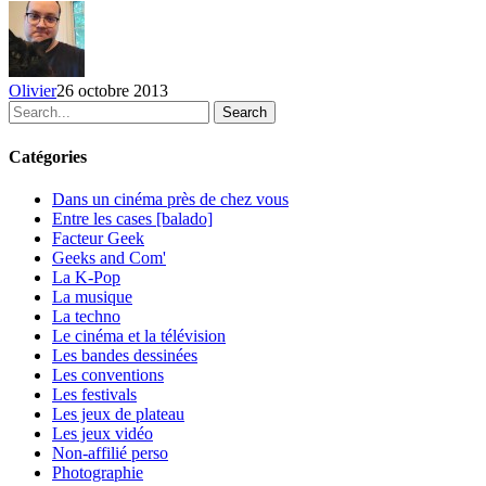
remise
des
prix
SPASM
Olivier
26 octobre 2013
–
Search
25
octobre
au
Catégories
Club
Soda
Dans un cinéma près de chez vous
Entre les cases [balado]
Facteur Geek
Geeks and Com'
La K-Pop
La musique
La techno
Le cinéma et la télévision
Les bandes dessinées
Les conventions
Les festivals
Les jeux de plateau
Les jeux vidéo
Non-affilié
perso
Photographie