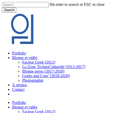
Skip
Hit enter to search or ESC to close
to
Search
main
Close
content
Search
Menu
Portfolio
Blogue et vidéo
Facteur Geek [2012]
La Zone TechnoCulturelle [2013-2017]
Blogue perso [2017-2018]
Geeks and Com’ [2018-2020]
Photographie
À propos
Contact
twitter
linkedin
youtube
instagram
Portfolio
Blogue et vidéo
Facteur Geek [2012]