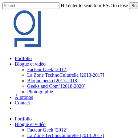
Skip
Hit enter to search or ESC to close
Sea
to
Close
main
Search
content
Menu
Portfolio
Blogue et vidéo
Facteur Geek [2012]
La Zone TechnoCulturelle [2013-2017]
Blogue perso [2017-2018]
Geeks and Com’ [2018-2020]
Photographie
À propos
Contact
twitter
linkedin
youtube
instagram
Portfolio
Blogue et vidéo
Facteur Geek [2012]
La Zone TechnoCulturelle [2013-2017]