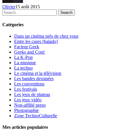
9
Olivier
15 août 2015
au
Search
15
août
Catégories
2015
Dans un cinéma près de chez vous
Entre les cases [balado]
Facteur Geek
Geeks and Com'
La K-Pop
La musique
La techno
Le cinéma et la télévision
Les bandes dessinées
Les conventions
Les festivals
Les jeux de plateau
Les jeux vidéo
Non-affilié
perso
Photographie
Zone TechnoCulturelle
Mes articles populaires