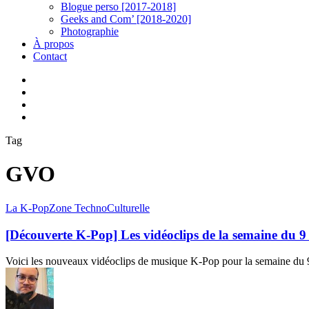
Blogue perso [2017-2018]
Geeks and Com’ [2018-2020]
Photographie
À propos
Contact
twitter
linkedin
youtube
instagram
Tag
GVO
[Découverte
La K-Pop
Zone TechnoCulturelle
K-
Pop]
[Découverte K-Pop] Les vidéoclips de la semaine du 9
Les
vidéoclips
Voici les nouveaux vidéoclips de musique K-Pop pour la semaine du
de
la
semaine
du