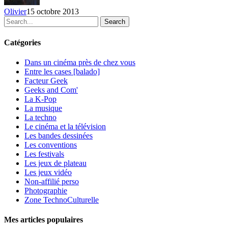
octobre
Olivier
15 octobre 2013
Search
Catégories
Dans un cinéma près de chez vous
Entre les cases [balado]
Facteur Geek
Geeks and Com'
La K-Pop
La musique
La techno
Le cinéma et la télévision
Les bandes dessinées
Les conventions
Les festivals
Les jeux de plateau
Les jeux vidéo
Non-affilié
perso
Photographie
Zone TechnoCulturelle
Mes articles populaires