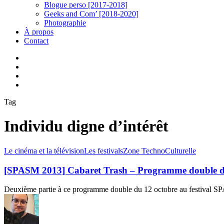
Blogue perso [2017-2018]
Geeks and Com’ [2018-2020]
Photographie
À propos
Contact
twitter
linkedin
youtube
instagram
Tag
Individu digne d’intérêt
[SPASM
Le cinéma et la télévision
Les festivals
Zone TechnoCulturelle
2013]
Cabaret
[SPASM 2013] Cabaret Trash – Programme double d
Trash
–
Deuxième partie à ce programme double du 12 octobre au festival S
Programme
double
du
12