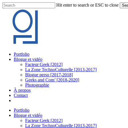
Skip
Hit enter to search or ESC to close
Sea
to
Close
main
Search
content
Menu
Portfolio
Blogue et vidéo
Facteur Geek [2012]
La Zone TechnoCulturelle [2013-2017]
Blogue perso [2017-2018]
Geeks and Com’ [2018-2020]
Photographie
À propos
Contact
twitter
linkedin
youtube
instagram
Portfolio
Blogue et vidéo
Facteur Geek [2012]
La Zone TechnoCulturelle [2013-2017]