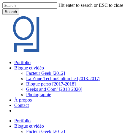
Skip
Hit enter to search or ESC to close
to
Search
main
Close
content
Search
Menu
Portfolio
Blogue et vidéo
Facteur Geek [2012]
La Zone TechnoCulturelle [2013-2017]
Blogue perso [2017-2018]
Geeks and Com’ [2018-2020]
Photographie
À propos
Contact
twitter
linkedin
youtube
instagram
Portfolio
Blogue et vidéo
Facteur Geek [2012]