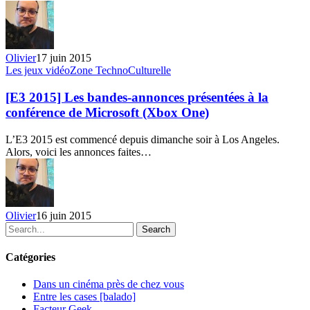
conférence
de
PC
Gaming
Olivier
17 juin 2015
Show
[E3
Les jeux vidéo
Zone TechnoCulturelle
2015]
Les
[E3 2015] Les bandes-annonces présentées à la
bandes-
conférence de Microsoft (Xbox One)
annonces
présentées
L’E3 2015 est commencé depuis dimanche soir à Los Angeles.
à
Alors, voici les annonces faites…
la
conférence
de
Microsoft
(Xbox
Olivier
16 juin 2015
One)
Search
Catégories
Dans un cinéma près de chez vous
Entre les cases [balado]
Facteur Geek