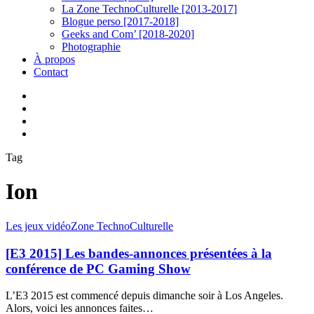
La Zone TechnoCulturelle [2013-2017]
Blogue perso [2017-2018]
Geeks and Com’ [2018-2020]
Photographie
À propos
Contact
twitter
linkedin
youtube
instagram
Tag
Ion
[E3
Les jeux vidéo
Zone TechnoCulturelle
2015]
Les
[E3 2015] Les bandes-annonces présentées à la
bandes-
conférence de PC Gaming Show
annonces
présentées
L’E3 2015 est commencé depuis dimanche soir à Los Angeles.
à
Alors, voici les annonces faites…
la