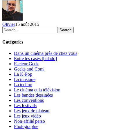
du
9
au
15
Olivier
15 août 2015
août
Search
2015
Catégories
Dans un cinéma près de chez vous
Entre les cases [balado]
Facteur Geek
Geeks and Com'
La K-Pop
La musique
La techno
Le cinéma et la télévision
Les bandes dessinées
Les conventions
Les festivals
Les jeux de plateau
Les jeux vidéo
Non-affilié
perso
Photographie