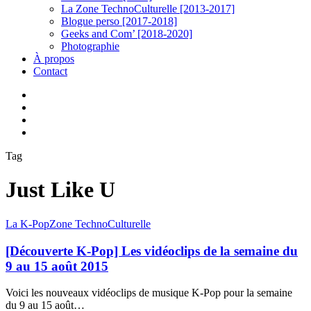
La Zone TechnoCulturelle [2013-2017]
Blogue perso [2017-2018]
Geeks and Com’ [2018-2020]
Photographie
À propos
Contact
twitter
linkedin
youtube
instagram
Tag
Just Like U
[Découverte
La K-Pop
Zone TechnoCulturelle
K-
Pop]
[Découverte K-Pop] Les vidéoclips de la semaine du
Les
9 au 15 août 2015
vidéoclips
de
Voici les nouveaux vidéoclips de musique K-Pop pour la semaine
la
du 9 au 15 août…
semaine