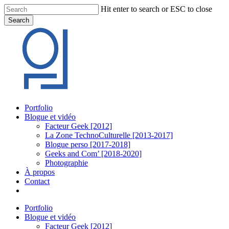
Skip
Hit enter to search or ESC to close
to
Search
main
Close
content
Search
Menu
Portfolio
Blogue et vidéo
Facteur Geek [2012]
La Zone TechnoCulturelle [2013-2017]
Blogue perso [2017-2018]
Geeks and Com’ [2018-2020]
Photographie
À propos
Contact
twitter
linkedin
youtube
instagram
Portfolio
Blogue et vidéo
Facteur Geek [2012]