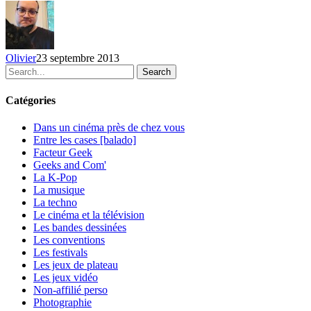
Club
Soda,
le
8
Olivier
23 septembre 2013
septembre
Search
2013
Catégories
Dans un cinéma près de chez vous
Entre les cases [balado]
Facteur Geek
Geeks and Com'
La K-Pop
La musique
La techno
Le cinéma et la télévision
Les bandes dessinées
Les conventions
Les festivals
Les jeux de plateau
Les jeux vidéo
Non-affilié
perso
Photographie