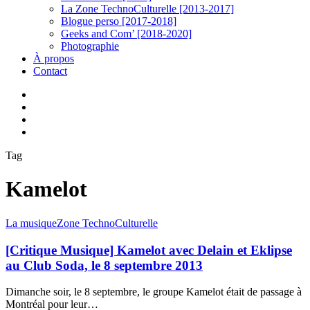
La Zone TechnoCulturelle [2013-2017]
Blogue perso [2017-2018]
Geeks and Com’ [2018-2020]
Photographie
À propos
Contact
twitter
linkedin
youtube
instagram
Tag
Kamelot
[Critique
La musique
Zone TechnoCulturelle
Musique]
Kamelot
[Critique Musique] Kamelot avec Delain et Eklipse
avec
au Club Soda, le 8 septembre 2013
Delain
et
Dimanche soir, le 8 septembre, le groupe Kamelot était de passage à
Eklipse
Montréal pour leur…
au