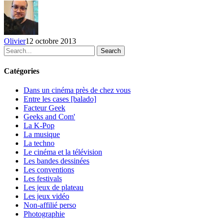
clubs
vidéo
Olivier
12 octobre 2013
Search
Catégories
Dans un cinéma près de chez vous
Entre les cases [balado]
Facteur Geek
Geeks and Com'
La K-Pop
La musique
La techno
Le cinéma et la télévision
Les bandes dessinées
Les conventions
Les festivals
Les jeux de plateau
Les jeux vidéo
Non-affilié
perso
Photographie