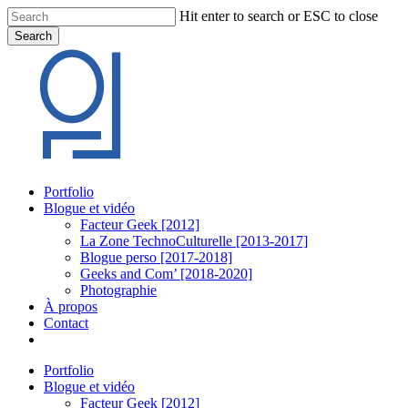
Skip
Hit enter to search or ESC to close
to
Search
main
Close
content
Search
Menu
Portfolio
Blogue et vidéo
Facteur Geek [2012]
La Zone TechnoCulturelle [2013-2017]
Blogue perso [2017-2018]
Geeks and Com’ [2018-2020]
Photographie
À propos
Contact
twitter
linkedin
youtube
instagram
Portfolio
Blogue et vidéo
Facteur Geek [2012]