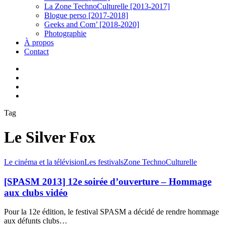
La Zone TechnoCulturelle [2013-2017]
Blogue perso [2017-2018]
Geeks and Com’ [2018-2020]
Photographie
À propos
Contact
twitter
linkedin
youtube
instagram
Tag
Le Silver Fox
[SPASM
Le cinéma et la télévision
Les festivals
Zone TechnoCulturelle
2013]
12e
[SPASM 2013] 12e soirée d’ouverture – Hommage
soirée
aux clubs vidéo
d’ouverture
–
Pour la 12e édition, le festival SPASM a décidé de rendre hommage
Hommage
aux défunts clubs…
aux