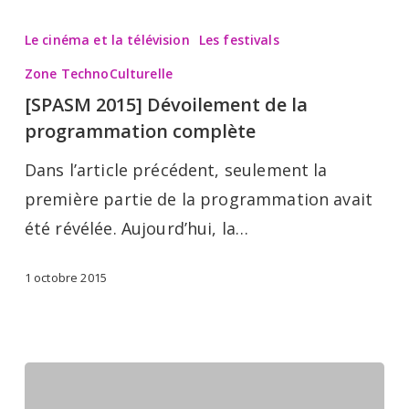
[SPASM
2015]
Le cinéma et la télévision
Les festivals
Dévoilement
Zone TechnoCulturelle
de
[SPASM 2015] Dévoilement de la
la
programmation complète
programmation
Dans l’article précédent, seulement la
complète
première partie de la programmation avait
été révélée. Aujourd’hui, la…
1 octobre 2015