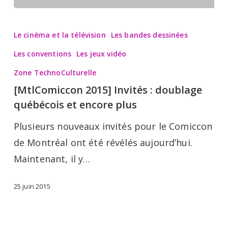
[MtlComiccon
2015]
Le cinéma et la télévision
Les bandes dessinées
Invités
Les conventions
Les jeux vidéo
:
Zone TechnoCulturelle
doublage
[MtlComiccon 2015] Invités : doublage
québécois
québécois et encore plus
et
Plusieurs nouveaux invités pour le Comiccon
encore
de Montréal ont été révélés aujourd’hui.
plus
Maintenant, il y…
25 juin 2015