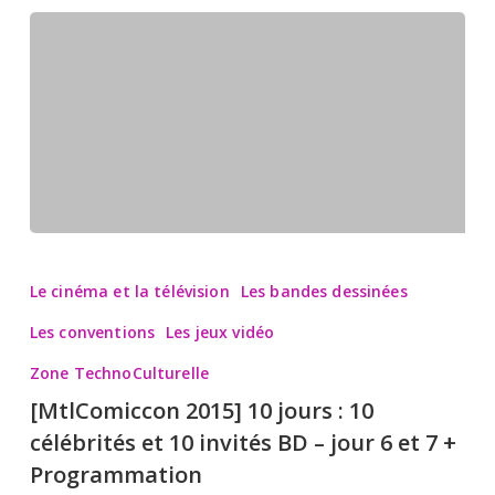
[MtlComiccon
2015]
Le cinéma et la télévision
Les bandes dessinées
10
Les conventions
Les jeux vidéo
jours
Zone TechnoCulturelle
:
[MtlComiccon 2015] 10 jours : 10
10
célébrités et 10 invités BD – jour 6 et 7 +
célébrités
Programmation