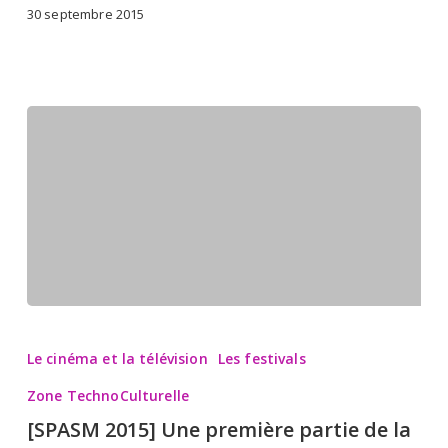
30 septembre 2015
[SPASM
2015]
Le cinéma et la télévision
Les festivals
Une
Zone TechnoCulturelle
première
[SPASM 2015] Une première partie de la