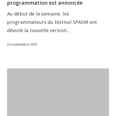
partie
programmation est annoncée
de
Au début de la semaine, les
la
programmateurs du festival SPASM ont
programmation
dévoilé la nouvelle version…
est
annoncée
24 septembre 2015