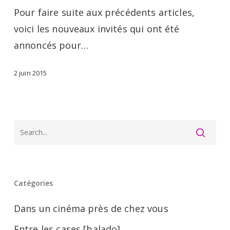
et
Pour faire suite aux précédents articles,
10
voici les nouveaux invités qui ont été
invités
annoncés pour…
BD
–
2 juin 2015
jour
6
et
7
+
Programmation
Catégories
Dans un cinéma près de chez vous
Entre les cases [balado]