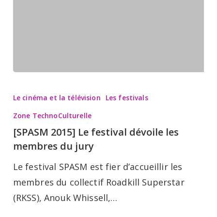
[SPASM
2015]
Le cinéma et la télévision
Les festivals
Le
Zone TechnoCulturelle
festival
[SPASM 2015] Le festival dévoile les
dévoile
membres du jury
les
Le festival SPASM est fier d’accueillir les
membres
membres du collectif Roadkill Superstar
du
(RKSS), Anouk Whissell,…
jury