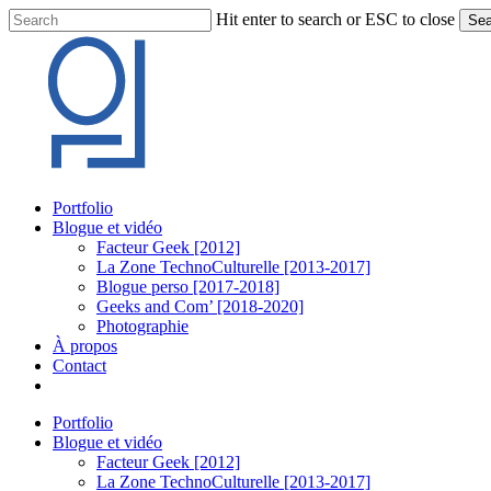
Skip
Hit enter to search or ESC to close
Sea
to
Close
main
Search
content
Menu
Portfolio
Blogue et vidéo
Facteur Geek [2012]
La Zone TechnoCulturelle [2013-2017]
Blogue perso [2017-2018]
Geeks and Com’ [2018-2020]
Photographie
À propos
Contact
twitter
linkedin
youtube
instagram
Portfolio
Blogue et vidéo
Facteur Geek [2012]
La Zone TechnoCulturelle [2013-2017]