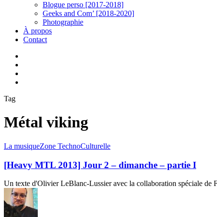
Blogue perso [2017-2018]
Geeks and Com’ [2018-2020]
Photographie
À propos
Contact
twitter
linkedin
youtube
instagram
Tag
Métal viking
[Heavy
La musique
Zone TechnoCulturelle
MTL
2013]
[Heavy MTL 2013] Jour 2 – dimanche – partie I
Jour
2
Un texte d'Olivier LeBlanc-Lussier avec la collaboration spéciale de 
–
dimanche
–
partie