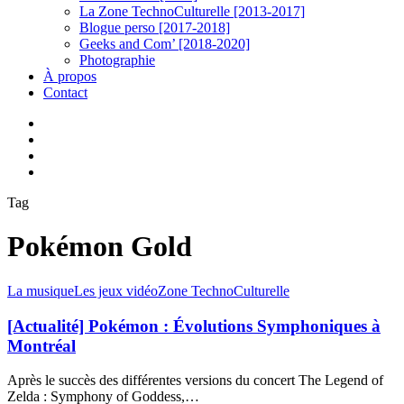
La Zone TechnoCulturelle [2013-2017]
Blogue perso [2017-2018]
Geeks and Com’ [2018-2020]
Photographie
À propos
Contact
twitter
linkedin
youtube
instagram
Tag
Pokémon Gold
[Actualité]
La musique
Les jeux vidéo
Zone TechnoCulturelle
Pokémon
:
[Actualité] Pokémon : Évolutions Symphoniques à
Évolutions
Montréal
Symphoniques
à
Après le succès des différentes versions du concert The Legend of
Montréal
Zelda : Symphony of Goddess,…