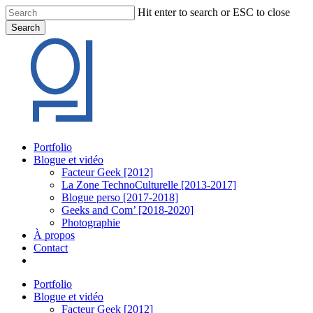
Skip
Hit enter to search or ESC to close
to
Search
main
Close
content
Search
Menu
Portfolio
Blogue et vidéo
Facteur Geek [2012]
La Zone TechnoCulturelle [2013-2017]
Blogue perso [2017-2018]
Geeks and Com’ [2018-2020]
Photographie
À propos
Contact
twitter
linkedin
youtube
instagram
Portfolio
Blogue et vidéo
Facteur Geek [2012]