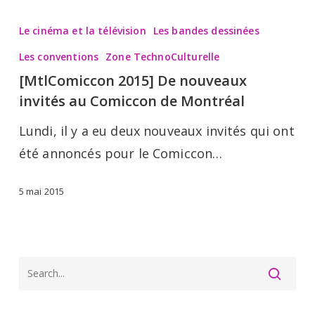
[MtlComiccon
2015]
Le cinéma et la télévision
Les bandes dessinées
De
Les conventions
Zone TechnoCulturelle
nouveaux
[MtlComiccon 2015] De nouveaux
invités
invités au Comiccon de Montréal
au
Lundi, il y a eu deux nouveaux invités qui ont
Comiccon
été annoncés pour le Comiccon…
de
Montréal
5 mai 2015