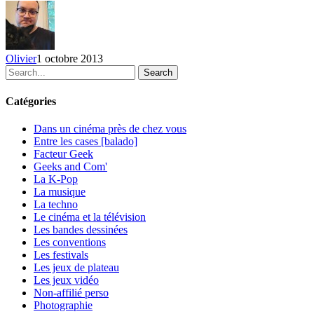
animées
Olivier
1 octobre 2013
Search
Catégories
Dans un cinéma près de chez vous
Entre les cases [balado]
Facteur Geek
Geeks and Com'
La K-Pop
La musique
La techno
Le cinéma et la télévision
Les bandes dessinées
Les conventions
Les festivals
Les jeux de plateau
Les jeux vidéo
Non-affilié
perso
Photographie