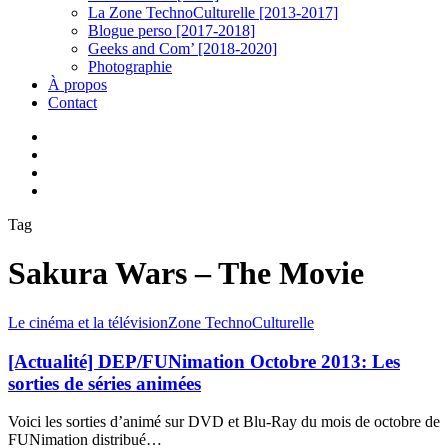
La Zone TechnoCulturelle [2013-2017]
Blogue perso [2017-2018]
Geeks and Com’ [2018-2020]
Photographie
À propos
Contact
twitter
linkedin
youtube
instagram
Tag
Sakura Wars – The Movie
[Actualité]
Le cinéma et la télévision
Zone TechnoCulturelle
DEP/FUNimation
Octobre
[Actualité] DEP/FUNimation Octobre 2013: Les
2013:
sorties de séries animées
Les
sorties
Voici les sorties d’animé sur DVD et Blu-Ray du mois de octobre de
de
FUNimation distribué…
séries