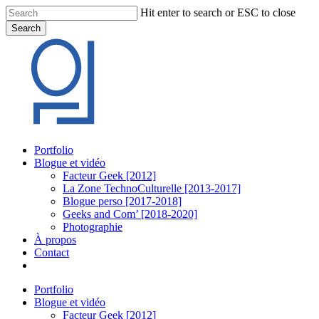
Skip
Hit enter to search or ESC to close
to
Search
main
Close
content
Search
Menu
Portfolio
Blogue et vidéo
Facteur Geek [2012]
La Zone TechnoCulturelle [2013-2017]
Blogue perso [2017-2018]
Geeks and Com’ [2018-2020]
Photographie
À propos
Contact
twitter
linkedin
youtube
instagram
Portfolio
Blogue et vidéo
Facteur Geek [2012]