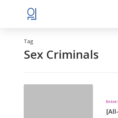
Skip
to
main
content
Tag
Sex Criminals
[All-
New
Entre 
Entre
[Al
les