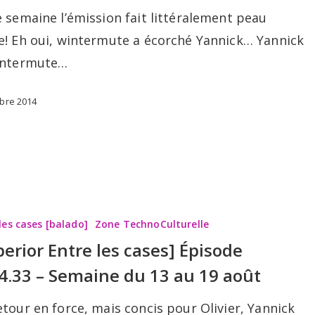
OW!
 semaine l’émission fait littéralement peau
e! Eh oui, wintermute a écorché Yannick… Yannick
intermute…
obre 2014
les cases [balado]
Zone TechnoCulturelle
perior Entre les cases] Épisode
4.33 – Semaine du 13 au 19 août
tour en force, mais concis pour Olivier, Yannick