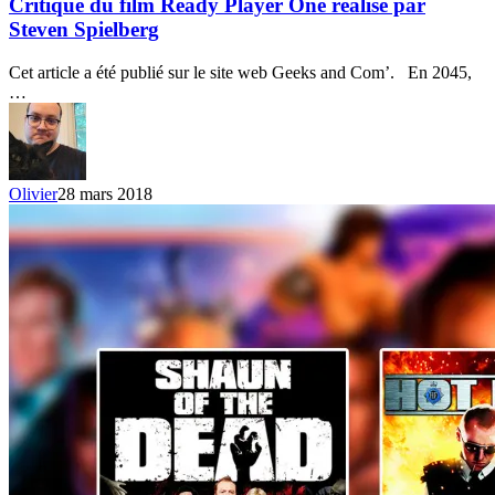
film
Critique du film Ready Player One réalisé par
Ready
Steven Spielberg
Player
One
Cet article a été publié sur le site web Geeks and Com’. En 2045,
réalisé
…
par
Steven
Spielberg
Olivier
28 mars 2018