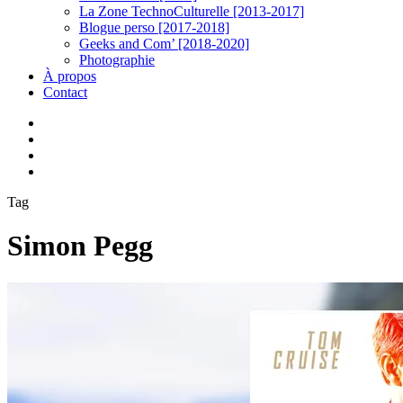
La Zone TechnoCulturelle [2013-2017]
Blogue perso [2017-2018]
Geeks and Com’ [2018-2020]
Photographie
À propos
Contact
twitter
linkedin
youtube
instagram
Tag
Simon Pegg