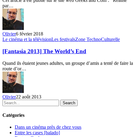
Cet article a été publié sur le site web Geeks and Com’. Réalisé
au
par…
Flashback
Film
Fest
Olivier
6 février 2018
[Fantasia
Le cinéma et la télévision
Les festivals
Zone TechnoCulturelle
2013]
The
[Fantasia 2013] The World’s End
World’s
End
Quand ils étaient jeunes adultes, un groupe d’amis a tenté de faire la
route d’or…
Olivier
22 août 2013
Search
Catégories
Dans un cinéma près de chez vous
Entre les cases [balado]