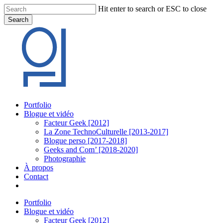
Skip
Hit enter to search or ESC to close
to
Search
main
Close
content
Search
Menu
Portfolio
Blogue et vidéo
Facteur Geek [2012]
La Zone TechnoCulturelle [2013-2017]
Blogue perso [2017-2018]
Geeks and Com’ [2018-2020]
Photographie
À propos
Contact
twitter
linkedin
youtube
instagram
Portfolio
Blogue et vidéo
Facteur Geek [2012]