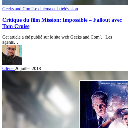
Critique
Geeks and Com'
Le cinéma et la télévision
du
film
Critique du film Mission: Impossible – Fallout avec
Mission:
Tom Cruise
Impossible
–
Cet article a été publié sur le site web Geeks and Com’. Les
Fallout
agents…
avec
Tom
Cruise
Olivier
26 juillet 2018