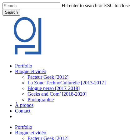
Skip
Hit enter to search or ESC to close
to
Search
main
Close
content
Search
Menu
Portfolio
Blogue et vidéo
Facteur Geek [2012]
La Zone TechnoCulturelle [2013-2017]
Blogue perso [2017-2018]
Geeks and Com’ [2018-2020]
Photographie
À propos
Contact
twitter
linkedin
youtube
instagram
Portfolio
Blogue et vidéo
Facteur Geek [2012]