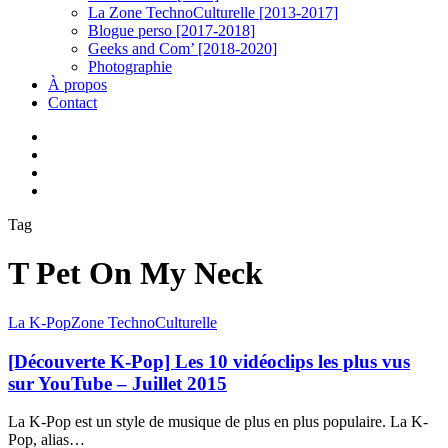
La Zone TechnoCulturelle [2013-2017]
Blogue perso [2017-2018]
Geeks and Com’ [2018-2020]
Photographie
À propos
Contact
twitter
linkedin
youtube
instagram
Tag
T Pet On My Neck
[Découverte
La K-Pop
Zone TechnoCulturelle
K-
Pop]
[Découverte K-Pop] Les 10 vidéoclips les plus vus
Les
sur YouTube – Juillet 2015
10
vidéoclips
La K-Pop est un style de musique de plus en plus populaire. La K-
les
Pop, alias…
plus