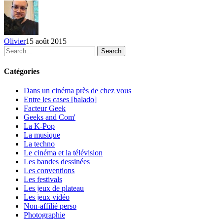
vus
sur
YouTube
–
Olivier
15 août 2015
Juillet
Search
2015
Catégories
Dans un cinéma près de chez vous
Entre les cases [balado]
Facteur Geek
Geeks and Com'
La K-Pop
La musique
La techno
Le cinéma et la télévision
Les bandes dessinées
Les conventions
Les festivals
Les jeux de plateau
Les jeux vidéo
Non-affilié
perso
Photographie