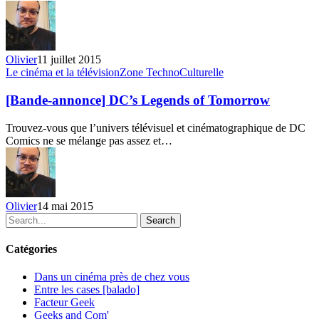
des
héros
Olivier
11 juillet 2015
[Bande-
Le cinéma et la télévision
Zone TechnoCulturelle
annonce]
DC’s
[Bande-annonce] DC’s Legends of Tomorrow
Legends
of
Trouvez-vous que l’univers télévisuel et cinématographique de DC
Tomorrow
Comics ne se mélange pas assez et…
Olivier
14 mai 2015
Search
Catégories
Dans un cinéma près de chez vous
Entre les cases [balado]
Facteur Geek
Geeks and Com'