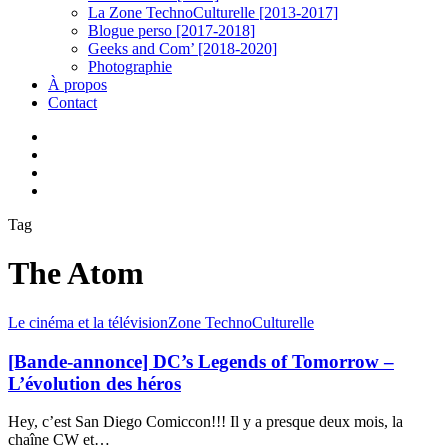
La Zone TechnoCulturelle [2013-2017]
Blogue perso [2017-2018]
Geeks and Com’ [2018-2020]
Photographie
À propos
Contact
twitter
linkedin
youtube
instagram
Tag
The Atom
[Bande-
Le cinéma et la télévision
Zone TechnoCulturelle
annonce]
DC’s
[Bande-annonce] DC’s Legends of Tomorrow –
Legends
L’évolution des héros
of
Tomorrow
Hey, c’est San Diego Comiccon!!! Il y a presque deux mois, la
–
chaîne CW et…
L’évolution