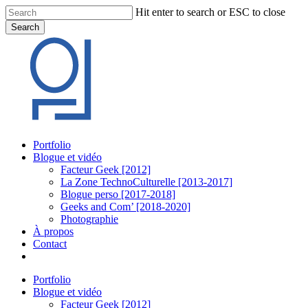
Skip
Hit enter to search or ESC to close
to
Search
main
Close
content
Search
Menu
Portfolio
Blogue et vidéo
Facteur Geek [2012]
La Zone TechnoCulturelle [2013-2017]
Blogue perso [2017-2018]
Geeks and Com’ [2018-2020]
Photographie
À propos
Contact
twitter
linkedin
youtube
instagram
Portfolio
Blogue et vidéo
Facteur Geek [2012]